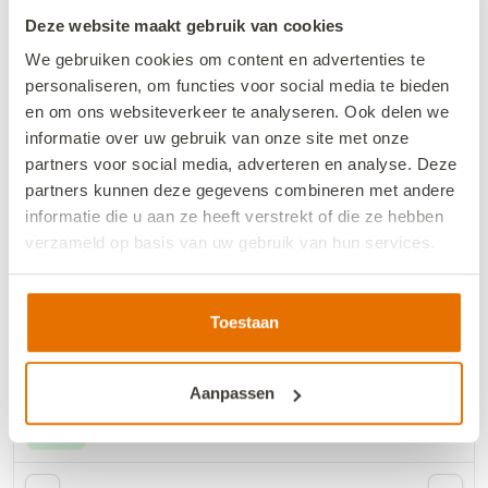
Deze website maakt gebruik van cookies
We gebruiken cookies om content en advertenties te
personaliseren, om functies voor social media te bieden
August 2026
en om ons websiteverkeer te analyseren. Ook delen we
Mo
Tu
We
Th
Fr
Sa
Su
informatie over uw gebruik van onze site met onze
partners voor social media, adverteren en analyse. Deze
1
2
partners kunnen deze gegevens combineren met andere
informatie die u aan ze heeft verstrekt of die ze hebben
3
4
5
6
7
8
9
verzameld op basis van uw gebruik van hun services.
10
11
12
13
14
15
16
We werken samen met
13 derden
die uw gegevens
kunnen ontvangen en verwerken.
Toestaan
17
18
19
20
21
22
23
24
25
26
27
28
29
30
Aanpassen
31