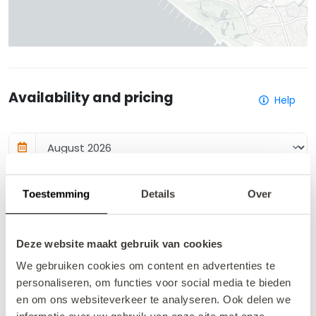
Availability and pricing
Help
August 2026
Toestemming
Details
Over
Mo
Tu
We
Th
Fr
Sa
Su
Deze website maakt gebruik van cookies
1
2
We gebruiken cookies om content en advertenties te
personaliseren, om functies voor social media te bieden
3
4
5
6
7
8
9
en om ons websiteverkeer te analyseren. Ook delen we