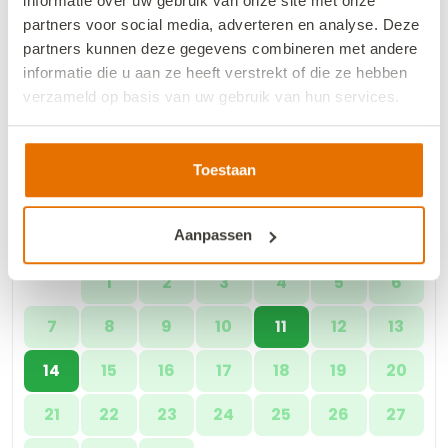
10
11
12
13
14
15
16
informatie over uw gebruik van onze site met onze
partners voor social media, adverteren en analyse. Deze
17
18
19
20
21
22
23
partners kunnen deze gegevens combineren met andere
informatie die u aan ze heeft verstrekt of die ze hebben
24
25
26
27
29
30
28
verzameld op basis van uw gebruik van hun services.
31
We werken samen met
13 derden
die uw gegevens
kunnen ontvangen en verwerken.
Toestaan
September 2026
Aanpassen
Mo
Tu
We
Th
Fr
Sa
Su
1
2
3
4
5
6
7
8
9
10
12
13
11
15
16
17
18
19
20
14
21
22
23
24
25
26
27