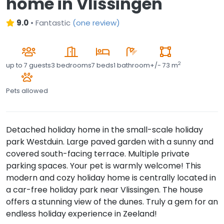
home in Vlissingen
9.0
•
Fantastic
(
one review
)
2
up to
7 guests
3 bedrooms
7 beds
1 bathroom
+/- 73 m
Pets allowed
Detached holiday home in the small-scale holiday
park Westduin. Large paved garden with a sunny and
covered south-facing terrace. Multiple private
parking spaces. Your pet is warmly welcome! This
modern and cozy holiday home is centrally located in
a car-free holiday park near Vlissingen. The house
offers a stunning view of the dunes. Truly a gem for an
endless holiday experience in Zeeland!